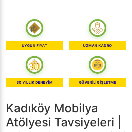
UYGUN FİYAT
UZMAN KADRO
30 YILLIK DENEYİM
GÜVENİLİR İŞLETME
Kadıköy Mobilya
Atölyesi Tavsiyeleri |