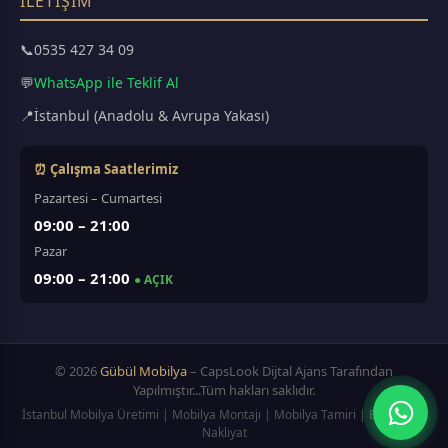
İLETIŞIM
📞
0535 427 34 09
💬
WhatsApp ile Teklif Al
📍
İstanbul (Anadolu & Avrupa Yakası)
⏰ Çalışma Saatlerimiz
Pazartesi – Cumartesi
09:00 – 21:00
Pazar
09:00 – 21:00
● AÇIK
© 2026
Gübül Mobilya
– CapsLook Dijtal Ajans Tarafından
Yapılmıştır...Tüm hakları saklıdır.
İstanbul Mobilya Üretimi | Mobilya Montajı | Mobilya Tamiri | Evden Eve
Nakliyat