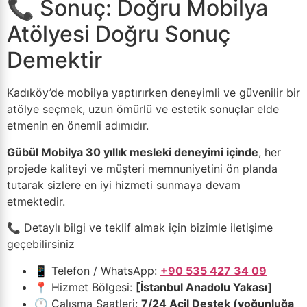
📞 Sonuç: Doğru Mobilya
Atölyesi Doğru Sonuç
Demektir
Kadıköy’de mobilya yaptırırken deneyimli ve güvenilir bir
atölye seçmek, uzun ömürlü ve estetik sonuçlar elde
etmenin en önemli adımıdır.
Gübül Mobilya 30 yıllık mesleki deneyimi içinde
, her
projede kaliteyi ve müşteri memnuniyetini ön planda
tutarak sizlere en iyi hizmeti sunmaya devam
etmektedir.
📞 Detaylı bilgi ve teklif almak için bizimle iletişime
geçebilirsiniz
📱 Telefon / WhatsApp:
+90 535 427 34 09
📍 Hizmet Bölgesi:
[İstanbul Anadolu Yakası]
🕒 Çalışma Saatleri:
7/24 Acil Destek (yoğunluğa