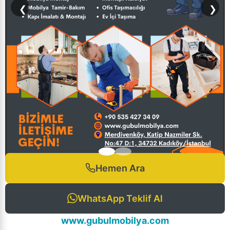
❮
❯
Hemen Ara
WhatsApp Teklif Al
www.gubulmobilya.com