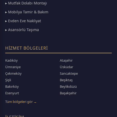
▸ Mutfak Dolabı Montajı
▸ Mobilya Tamir & Bakım
▸ Evden Eve Nakliyat
▸ Asansörlü Taşıma
HIZMET BÖLGELERI
Kadıköy
Ataşehir
Ümraniye
Üsküdar
Çekmeköy
Sancaktepe
Şişli
Beşiktaş
Bakırköy
Beylikdüzü
Esenyurt
Başakşehir
Tüm bölgeleri gör →